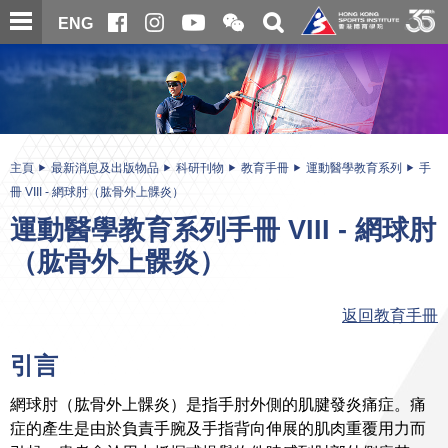
跳
開
開
ENG
至
合
關
微
主
主
搜
信
內
内
尋
二
容
容
維
碼
開
始
主頁
最新消息及出版物品
科研刊物
教育手冊
運動醫學教育系列
手
冊 VIII - 網球肘（肱骨外上髁炎）
運動醫學教育系列手冊 VIII - 網球肘
（肱骨外上髁炎）
返回教育手冊
引言
網球肘（肱骨外上髁炎）是指手肘外側的肌腱發炎痛症。痛
症的產生是由於負責手腕及手指背向伸展的肌肉重覆用力而