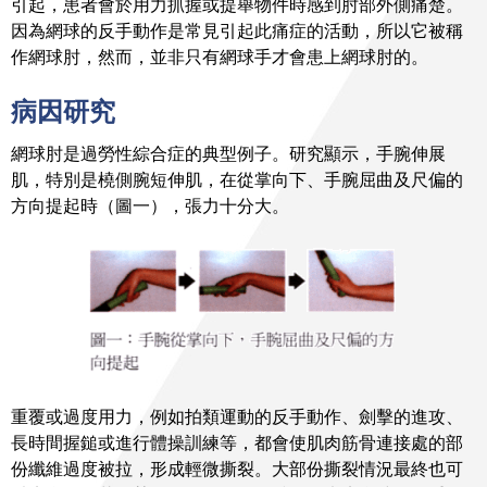
引起，患者會於用力抓握或提舉物件時感到肘部外側痛楚。
因為網球的反手動作是常見引起此痛症的活動，所以它被稱
作網球肘，然而，並非只有網球手才會患上網球肘的。
病因研究
網球肘是過勞性綜合症的典型例子。研究顯示，手腕伸展
肌，特別是橈側腕短伸肌，在從掌向下、手腕屈曲及尺偏的
方向提起時（圖一），張力十分大。
重覆或過度用力，例如拍類運動的反手動作、劍擊的進攻、
長時間握鎚或進行體操訓練等，都會使肌肉筋骨連接處的部
份纖維過度被拉，形成輕微撕裂。大部份撕裂情況最終也可