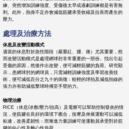
練、突然增加訓練強度、受傷後太早或過劇訓練都是有害無
利。此外，熱身不足亦會減低筋腱承受收縮及拉長而產生的
壓力。
處理及治療方法
休息及改變活動模式
適當的休息對於急性階段（嚴重紅、腫、痛）尤其重要，然
而改變活動模式是處理網球肘非常重要的一部份。找出引起
受傷的原因，然後作出改變，便可減輕筋腱的負荷。研究顯
示，患網球肘的網球員，只需減輕訓練強度及學習改善技
術，便可減低百分之九十的病徵﹔較輕的球拍及減低拍線的
張力亦有助減低擊球時傳至手臂的力。
物理治療
RICE（休息/冰敷/壓力/抬高）及電療可以幫助控制發炎的情
況，使筋腱在良好的環境下癒合，按摩及伸展運動可以減低
粘連，改善柔韌性﹔而漸進力量訓練可使運動員承受對於筋
腱的向心性及離心性負荷。