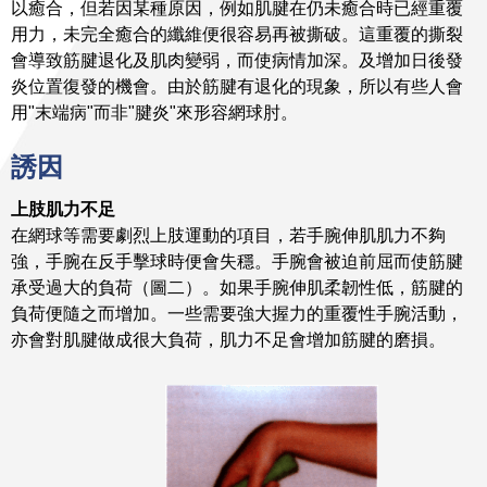
以癒合，但若因某種原因，例如肌腱在仍未癒合時已經重覆
用力，未完全癒合的纖維便很容易再被撕破。這重覆的撕裂
會導致筋腱退化及肌肉變弱，而使病情加深。及增加日後發
炎位置復發的機會。由於筋腱有退化的現象，所以有些人會
用"末端病"而非"腱炎"來形容網球肘。
誘因
上肢肌力不足
在網球等需要劇烈上肢運動的項目，若手腕伸肌肌力不夠
強，手腕在反手擊球時便會失穩。手腕會被迫前屈而使筋腱
承受過大的負荷（圖二）。如果手腕伸肌柔韌性低，筋腱的
負荷便隨之而增加。一些需要強大握力的重覆性手腕活動，
亦會對肌腱做成很大負荷，肌力不足會增加筋腱的磨損。