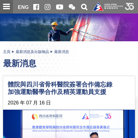
跳
開
開
ENG
至
合
關
微
主
主
搜
信
內
内
尋
二
容
容
維
碼
開
始
主頁
最新消息及出版物品
最新消息
最新消息
體院與四川省骨科醫院簽署合作備忘錄
加強運動醫學合作及精英運動員支援
2026 年 07 月 16 日