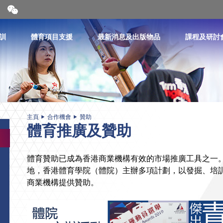
開
合
微
信
訓
體育項目支援
最新消息及出版物品
課程及研討
二
維
碼
主頁
合作機會
贊助
體育推廣及贊助
體育贊助已成為香港商業機構有效的市場推廣工具之一
地，香港體育學院（體院）主辦多項計劃，以發掘、培
商業機構提供贊助。