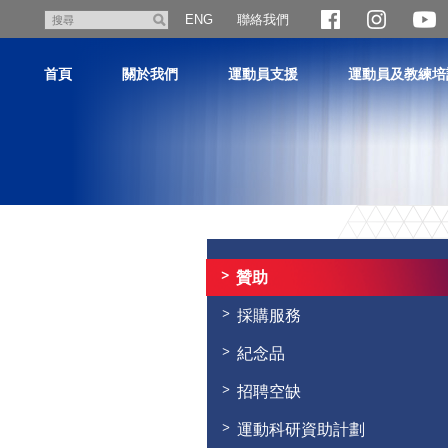
跳
聯絡我們
搜
ENG
至
尋
主
首頁
關於我們
運動員支援
運動員及教練培
內
容
主
内
容
贊助
開
始
採購服務
紀念品
招聘空缺
運動科研資助計劃