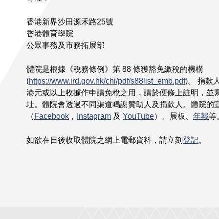
香港新界沙田源禾路25號
香港體育學院
公眾事務及市務拓展部
體院是根據《稅務條例》第 88 條獲豁免繳稅的機構
(
https://www.ird.gov.hk/chi/pdf/s88list_emb.pdf
)。 捐
港元或以上收據作申請免稅之用，請於便條上註明，並
址。體院會透過不同渠道鳴謝贊助人及捐款人。體院的
（
Facebook
，
Instagram
及
YouTube
）、展板、
年報
等
如欲在日後收取體院之網上電郵資料，請立刻
登記
。