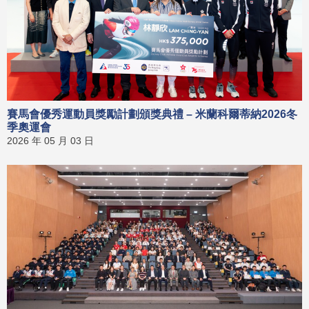
賽馬會優秀運動員獎勵計劃頒獎典禮 – 米蘭科爾蒂納2026冬
季奧運會
2026 年 05 月 03 日