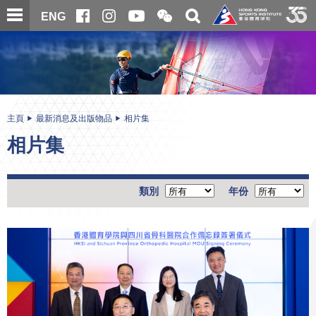
跳
開
開
ENG
至
合
關
微
主
主
搜
信
內
内
尋
二
容
容
維
碼
開
始
主頁
最新消息及出版物品
相片集
相片集
類別
年份