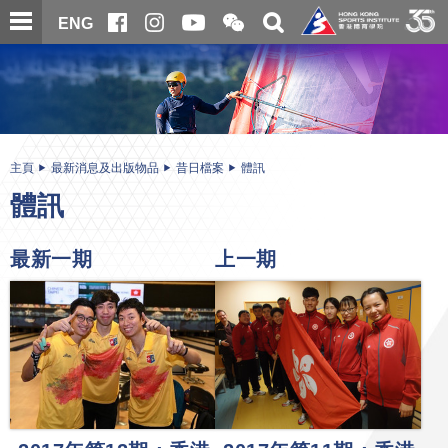
跳
開
開
ENG
至
合
關
微
主
主
搜
信
內
内
尋
二
容
容
維
碼
開
始
主頁
最新消息及出版物品
昔日檔案
體訊
體訊
最新一期
上一期