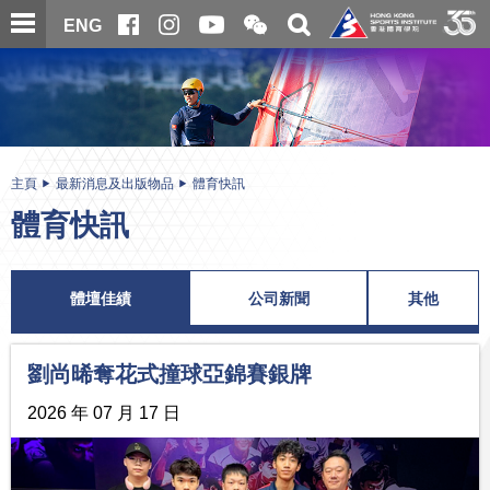
跳
開
開
ENG
至
合
關
微
主
主
搜
信
內
内
尋
二
容
容
維
碼
開
始
主頁
最新消息及出版物品
體育快訊
體育快訊
體壇佳績
公司新聞
其他
劉尚晞奪花式撞球亞錦賽銀牌
2026 年 07 月 17 日