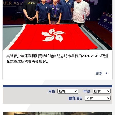
桌球青少年運動員劉尚晞於越南胡志明巿舉行的2026 ACBS亞洲
花式撞球錦標賽勇奪銀牌…
更多
月份
年份
體育項目