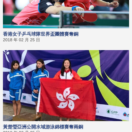
香港女子乒乓球隊世界盃團體賽奪銅
2018 年 02 月 25 日
黃楚瑩亞洲公開水域游泳錦標賽奪兩銅