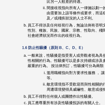
比另一人較差的待遇。
間接歧視指向所有人一律施以劃一
由需要加上該等條件或要求，而這
及／或殘疾狀況的人士不利。
員工不得涉及任何歧視行為，無論法例有否明
性別、種族、民族、國家、宗教、性取向、殘
社會經濟狀況而作出的歧視行為。
1.6 防止性騷擾（原則 B、C、D、E）
一般來說，性騷擾是指受害人或旁觀者視為具
性相關的行為。性騷擾可以是多次持續或涉及
嚴重的行為。 按法律所訂，性騷擾可分為兩類
濫用職權指向對方要求性服務 ， 
等。
敵意環境指不受歡迎而與性相關的
周遭環境變得具威嚇性、敵意或侵
員工不得對任何個人或團體作出性騷擾。
員工應尊重所有涉及性騷擾投訴的有關人士。