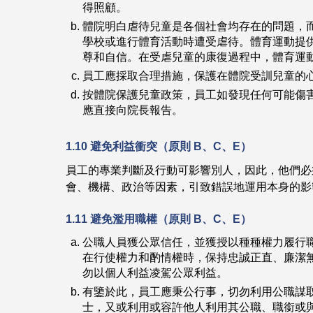
得照顧。
體院明白虐待兒童是各個社會均存在的問題，
學校或進行體育活動時遭受虐待。體育運動提
尊和自信。在受虐兒童的康復過程中，體育運
員工應採取合理措施，保護在體院受訓兒童的
按體院保護兒童政策，員工如發現任何可能傷
應直接向院長報告。
1.10 避免利益衝突（原則 B、C、E）
員工的專業判斷及行動可影響別人，因此，他們必
會、機構、政治等因素，引致錯誤地運用本身的影
1.11 避免濫用職權（原則 B、C、E）
公職人員獲公眾信任，並獲授以種種權力履行
在行使權力和酌情權時，保持忠誠正直、廉潔
勿以個人利益凌駕公眾利益。
有鑒於此，員工應秉公行事，切勿利用公職謀
士，又或利用或容許他人利用其公職、職銜或