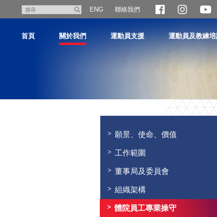
跳
聯絡我們
搜
ENG
至
尋
主
首頁
關於我們
運動員支援
運動員及教練培
內
容
主
内
容
願景、使命、價值
開
始
工作範圍
董事局及委員會
組織架構
體院員工專業操守