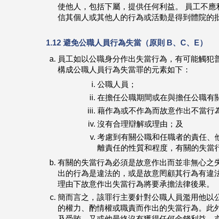
使他人，包括下屬，提供任何利益。 員工不應
信其個人或其他人的行為或活動是得到體院的
1.12 避免公職人員行為失當（原則 B、C、E）
員工如以公職身分作出失當行為，有可能觸犯
構成公職人員行為失當罪的元素如下：
公職人員；
在擔任公職期間或在與擔任公職有
藉作為或不作為而故意作出不當行
沒有合理辯解或理由；及
考慮到有關公職和任職者的責任、
離責任的性質和程度，有關的失當
有關的失當行為必須是故意作出而並非無心之
出的行為是違法的，或是故意罔顧其行為有違
理由下故意作出失當行為將要承擔法律後果。
簡而言之，該罪行主要針對公職人員濫用他以
的權力、酌情權或職責而作出的失當行為。此
及受賄，又或他最終沒有獲得任何金錢利益，