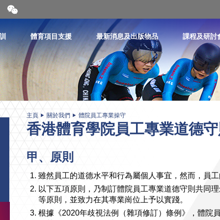
開
合
微
信
訓
體育項目支援
最新消息及出版物品
課程及研討
二
維
碼
主頁
關於我們
體院員工專業操守
香港體育學院員工專業道德守
甲、原則
雖然員工的道德水平和行為屬個人事宜，然而，員工
以下五項原則，乃制訂體院員工專業道德守則共同理
等原則，並致力在其專業崗位上予以實踐。
根據《2020年歧視法例（雜項修訂）條例》，體院