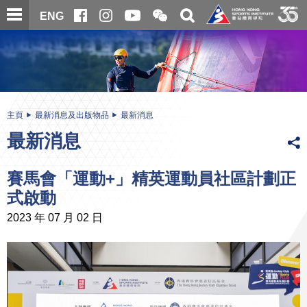
跳
開
開
ENG
至
合
關
微
主
主
搜
信
內
内
尋
二
容
容
維
碼
開
始
主頁
最新消息及出版物品
最新消息
最新消息
賽馬會「運動+」精英運動員社區計劃正
式啟動
2023 年 07 月 02 日