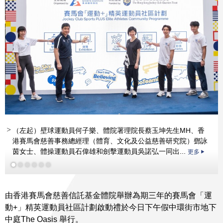
（左起）壁球運動員何子樂、體院署理院長蔡玉坤先生MH、香
港賽馬會慈善事務總經理（體育、文化及公益慈善研究院）鄧詠
茵女士、體操運動員石偉雄和劍擊運動員吳諾弘一同出...
更多
更多
更多
由香港賽馬會慈善信託基金體院舉辦為期三年的賽馬會「運
動+」精英運動員社區計劃啟動禮於今日下午假中環街市地下
中庭The Oasis 舉行。