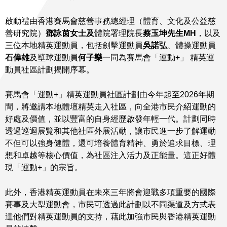
啟動禮由香港賽馬會慈善事務總經理（體育、文化及公益慈
善研究院）
鄧詠茵女士及
體院署理院長
蔡玉坤先生MH
，以及
三位本地精英運動員，包括劍擊運動員
吳諾弘
、體操運動員
石偉雄
及壁球運動員
何子樂
一同為賽馬會「運動+」 精英運
動員社區計劃揭開序幕。
賽馬會「運動+」精英運動員社區計劃由今年起至2026年期
間，將邀請本地體壇精英走入社區，向全港市民介紹運動的
好處及價值，並以豐富的自身經歷啟發年輕一代。計劃同時
透過巡迴展覽和其他社區外展活動，讓市民進一步了解運動
不但可以強身健體，還可培養體育精神、勇於追求目標、理
想和卓越等核心價值，為社區注入活力及正能量。這正好體
現「運動+」的宗旨。
此外，香港精英運動員在未來三年將會迎戰多項重要的國際
賽事及大型運動會，市民可透過此計劃以不同渠道及方式表
達他們對精英運動員的支持，藉此加強市民與香港精英運動