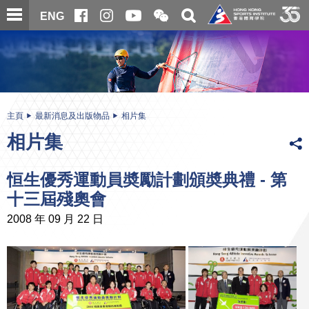
跳
開
開
ENG
至
合
關
微
主
主
搜
信
內
内
尋
二
容
容
維
碼
開
始
主頁
最新消息及出版物品
相片集
相片集
恒生優秀運動員奬勵計劃頒奬典禮 - 第
十三屆殘奧會
2008 年 09 月 22 日