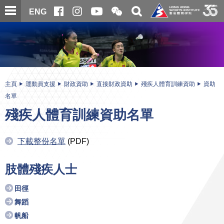
跳
開
開
ENG
至
合
關
微
主
主
搜
信
內
内
尋
二
容
容
維
碼
開
始
主頁
運動員支援
財政資助
直接財政資助
殘疾人體育訓練資助
資助
名單
殘疾人體育訓練資助名單
下載整份名單
(PDF)
肢體殘疾人士
田徑
舞蹈
帆船