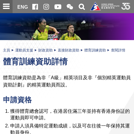
跳
開
開
ENG
至
合
關
微
主
主
搜
信
內
内
尋
二
容
容
維
碼
開
始
主頁
運動員支援
財政資助
直接財政資助
體育訓練資助
查閱詳情
體育訓練資助詳情
體育訓練資助是為非「A級」精英項目及非『個別精英運動員
資助計劃』的精英運動員而設。
申請資格
獲得體育總會認可，在港居住滿三年並持有香港身份証的
運動員即可申請。
申請人須具備特定運動成績，以及可在往後一年保持其運
動員身份。