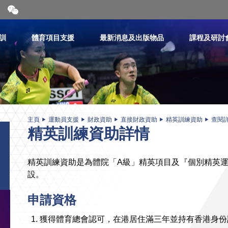
開
合
微
信
訓
體育項目支援
最新消息及出版物品
課程及研討
二
維
碼
主頁
運動員支援
財政資助
直接財政資助
精英訓練資助
查閱
精英訓練資助詳情
精英訓練資助是為體院「A級」精英項目及『個別精英
設。
申請資格
獲得體育總會認可，在港居住滿三年並持有香港身份