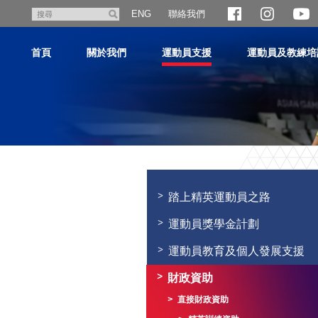
跳
聯絡我們
搜
ENG
至
尋
主
首頁
關於我們
運動員支援
運動員及教練培
內
容
主
内
容
踏上精英運動員之路
開
始
運動員獎學金計劃
運動員教育及個人發展支援
財政資助
直接財政資助