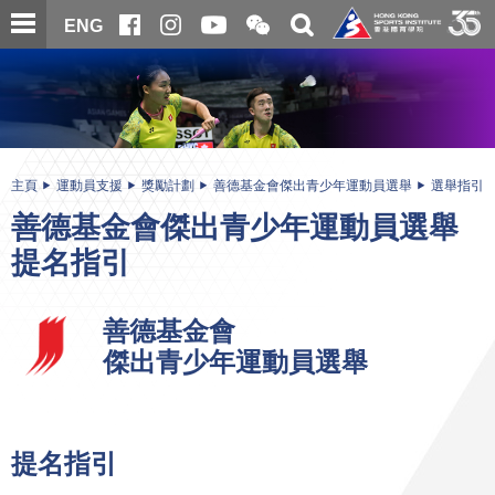
跳
開
開
ENG
至
合
關
微
主
主
搜
信
內
内
尋
二
容
容
維
碼
開
始
主頁
運動員支援
獎勵計劃
善德基金會傑出青少年運動員選舉
選舉指引
善德基金會傑出青少年運動員選舉
提名指引
善德基金會
傑出青少年運動員選舉
提名指引