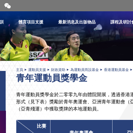
開
合
微
信
訓
體育項目支援
最新消息及出版物品
課程及研討
二
維
碼
主頁
運動員支援
財政資助
為運動員而設基金
香港運動員基金
青年運動員獎學金
青年運動員獎學金於二零零九年由體院開展，透過香港
形式（見下表）獎勵於青年奧運會、亞洲青年運動會（
（亞青殘運）中獲取獎牌的本地運動員。
比賽
青年奧運會
亞