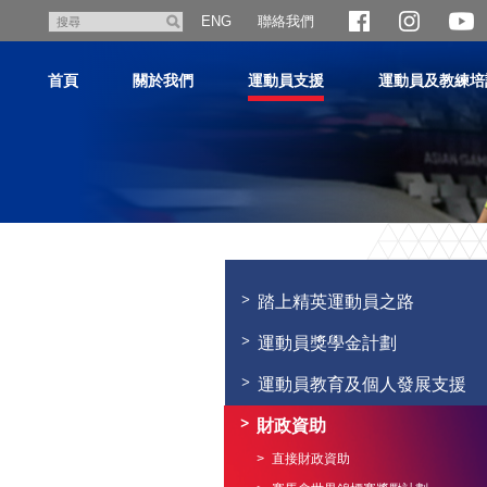
跳
聯絡我們
搜
ENG
至
尋
主
首頁
關於我們
運動員支援
運動員及教練培
內
容
主
内
容
踏上精英運動員之路
開
始
運動員獎學金計劃
運動員教育及個人發展支援
財政資助
直接財政資助