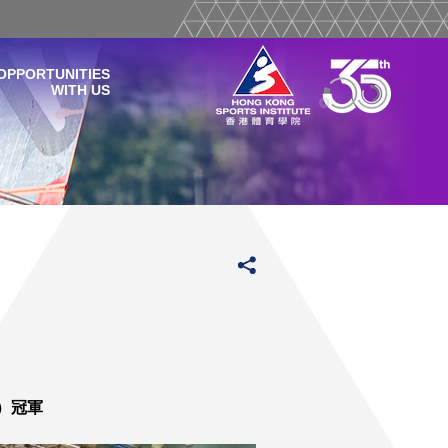
OPPORTUNITIES
WITH US
年）冠軍