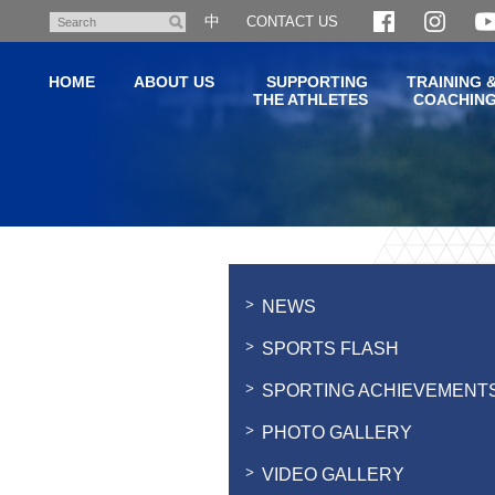
Skip
中
CONTACT US
Search
to
main
HOME
ABOUT US
SUPPORTING
TRAINING 
content
THE ATHLETES
COACHIN
Main
content
start
NEWS
SPORTS FLASH
SPORTING ACHIEVEMENT
PHOTO GALLERY
VIDEO GALLERY