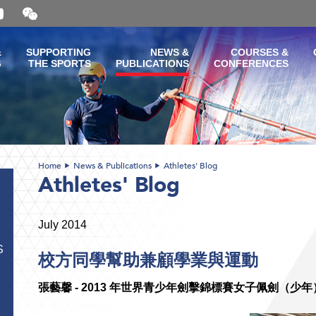
Open
and
close
the
&
SUPPORTING
NEWS &
COURSES &
WeChat
G
THE SPORTS
PUBLICATIONS
CONFERENCES
QR
code
Home
News & Publications
Athletes' Blog
Athletes' Blog
July 2014
S
校方同學幫助兼顧學業與運動
張藝馨 - 2013 年世界青少年劍擊錦標賽女子佩劍（少