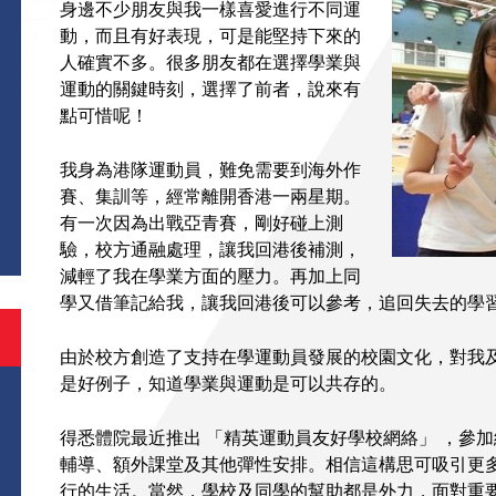
身邊不少朋友與我一樣喜愛進行不同運
動，而且有好表現，可是能堅持下來的
人確實不多。很多朋友都在選擇學業與
運動的關鍵時刻，選擇了前者，說來有
點可惜呢！
我身為港隊運動員，難免需要到海外作
S
賽、集訓等，經常離開香港一兩星期。
有一次因為出戰亞青賽，剛好碰上測
驗，校方通融處理，讓我回港後補測，
減輕了我在學業方面的壓力。再加上同
學又借筆記給我，讓我回港後可以參考，追回失去的學
由於校方創造了支持在學運動員發展的校園文化，對我
是好例子，知道學業與運動是可以共存的。
得悉體院最近推出 「精英運動員友好學校網絡」 ，參
輔導、額外課堂及其他彈性安排。相信這構思可吸引更
行的生活。當然，學校及同學的幫助都是外力，面對重