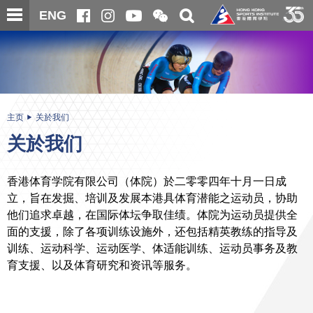
跳
开
开
ENG
至
合
关
微
主
主
搜
信
内
内
寻
二
容
容
维
码
开
始
主页
关於我们
关於我们
香港体育学院有限公司（
体
院
）於二零零四年十月一日成
立，旨在发掘、培训及发展本港具体育潜能之运动员，协助
他们追求卓越，在国际体坛争取佳绩。体院为运动员提供全
面的支援，除了各项训练设施外，还包括精英教练的指导及
训练、运动科学、运动医学、体适能训练、运动员事务及教
育支援、以及体育研究和资讯等服务。