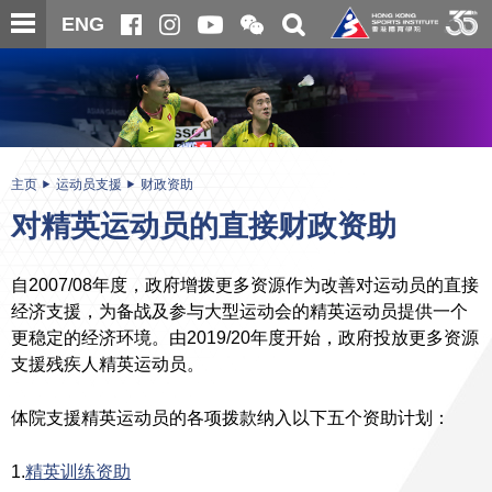
跳
开
开
ENG
至
合
关
微
主
主
搜
信
内
内
寻
二
容
容
维
码
开
始
主页
运动员支援
财政资助
对精英运动员的直接财政资助
自2007/08年度，政府增拨更多资源作为改善对运动员的直接
经济支援，为备战及参与大型运动会的精英运动员提供一个
更稳定的经济环境。由2019/20年度开始，政府投放更多资源
支援残疾人精英运动员。
体院支援精英运动员的各项拨款纳入以下五个资助计划：
1.
精英训练资助