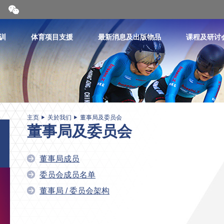
开
合
微
信
训
体育项目支援
最新消息及出版物品
课程及研讨
二
维
码
主页
关於我们
董事局及委员会
董事局及委员会
董事局成员
委员会成员名单
董事局 / 委员会架构