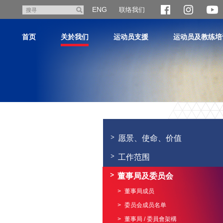
跳
ENG
联络我们
搜
至
寻
主
首页
关於我们
运动员支援
运动员及教练培
内
容
主
内
容
愿景、使命、价值
开
始
工作范围
董事局及委员会
董事局成员
委员会成员名单
董事局 / 委員會架構