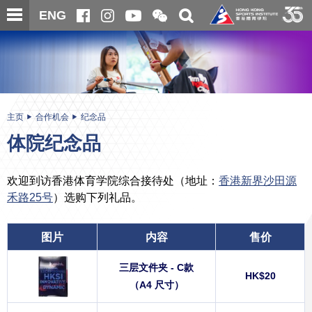
跳
开
开
ENG
至
合
关
微
主
主
搜
信
内
内
寻
二
容
容
维
码
开
始
主页
合作机会
纪念品
体院纪念品
欢迎到访香港体育学院综合接待处（地址：
香港新界沙田源
禾路25号
）选购下列礼品。
图片
内容
售价
三层文件夹 - C款
HK$20
（A4 尺寸）