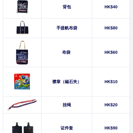
背包
HK$40
手提帆布袋
HK$80
布袋
HK$60
襟章（磁石夹）
HK$10
挂绳
HK$20
证件套
HK$90