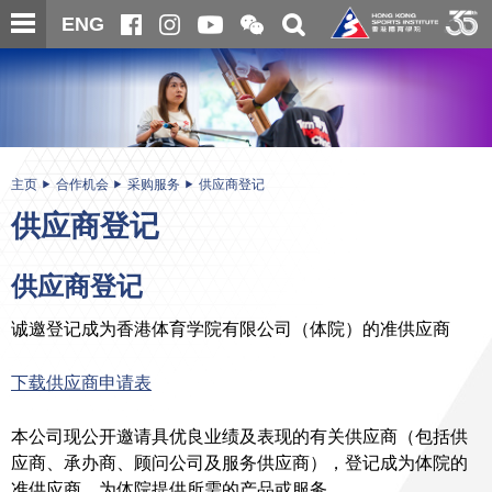
跳
开
开
ENG
至
合
关
微
主
主
搜
信
内
内
寻
二
容
容
维
码
开
始
主页
合作机会
采购服务
供应商登记
供应商登记
供应商登记
诚邀登记成为香港体育学院有限公司（体院）的准供应商
下载供应商申请表
本公司现公开邀请具优良业绩及表现的有关供应商（包括供
应商、承办商、顾问公司及服务供应商），登记成为体院的
准供应商，为体院提供所需的产品或服务。