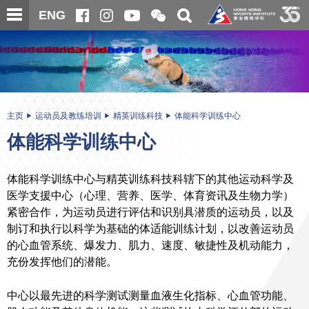
跳
开
开
ENG
至
合
关
微
主
主
搜
信
内
内
寻
二
容
容
维
码
开
始
主页
运动员及教练培训
精英训练科技
体能科学训练中心
体能科学训练中心
体能科学训练中心与精英训练科技科辖下的其他运动科学及
医学支援中心（心理、营养、医学、体育资讯及生物力学）
紧密合作，为运动员进行评估和识别具潜质的运动员，以及
制订和执行以科学为基础的体适能训练计划，以改善运动员
的心血管系统、爆发力、肌力、速度、敏捷性及机动能力，
充份发挥他们的潜能。
中心以最先进的科学测试测量血液生化指标、心血管功能、