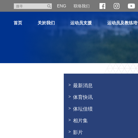
跳
ENG
联络我们
搜
至
寻
主
首页
关於我们
运动员支援
运动员及教练培
内
容
主
内
容
最新消息
开
始
体育快讯
体坛佳绩
相片集
影片