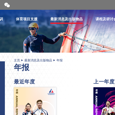
开
合
微
信
训
体育项目支援
最新消息及出版物品
课程及研讨
二
维
码
主页
最新消息及出版物品
年报
年报
最近年度
上一年度