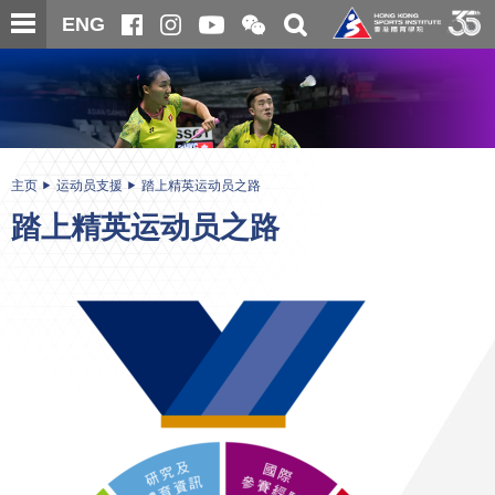
跳
开
开
ENG
至
合
关
微
主
主
搜
信
内
内
寻
二
容
容
维
码
开
始
主页
运动员支援
踏上精英运动员之路
踏上精英运动员之路