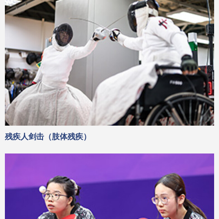
残疾人剑击（肢体残疾）