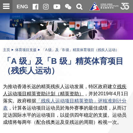
跳
开
开
ENG
至
合
关
微
主
主
搜
信
内
内
寻
二
容
容
维
码
开
始
主页
体育项目支援
「A 级」及「B 级」精英体育项目（残疾人运动）
「A 级」及「B 级」精英体育项目
（残疾人运动）
为推动香港长远的精英残疾人运动发展，特区政府建立
残疾
人运动项目精英资助计划（精英资助）
，并於2019年4月1日
落实。政府根据
「残疾人运动项目精英资助」评核准则计分
表
，计算各运动项目运动员於海外赛事的最佳成绩，从而订
定达国际水平的运动项目，以提供四年稳定的支援。运动员
成绩将每两年（配合残奥运及亚残运的周期）检视一次。