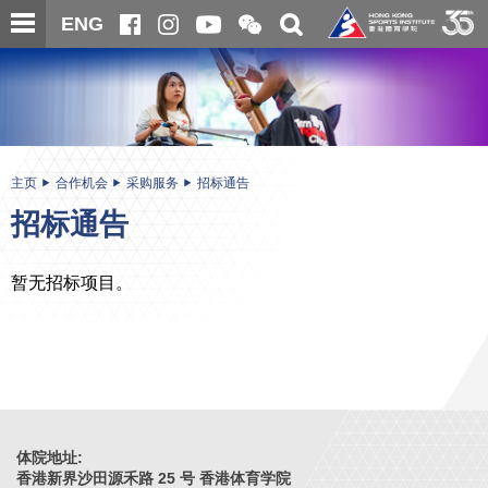
跳
开
开
ENG
至
合
关
微
主
主
搜
信
内
内
寻
二
容
容
维
码
开
始
主页
合作机会
采购服务
招标通告
招标通告
暂无招标项目。
体院地址:
香港新界沙田源禾路 25 号 香港体育学院