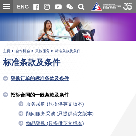
跳
开
开
ENG
至
合
关
微
主
主
搜
信
内
内
寻
二
容
容
维
码
开
始
主页
合作机会
采购服务
标准条款及条件
标准条款及条件
采购订单的标准条款及条件
招标合同的一般条款及条件
服务采购 (只提供英文版本)
顾问服务采购 (只提供英文版本)
物品采购 (只提供英文版本)