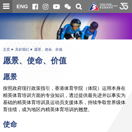
跳
开
开
ENG
至
合
关
微
主
主
搜
信
内
内
寻
二
容
容
维
码
开
始
主页
关於我们
愿景、使命、价值
愿景、使命、价值
愿景
按照政府现行政策指引，香港体育学院（体院）运用本身在
精英体育培训方面的专业知识，透过提供最先进并以事实为
基础的精英体育培训及运动员支援体系，持续争取世界级体
育佳绩，成为地区内精英体育培训的翘楚。
使命