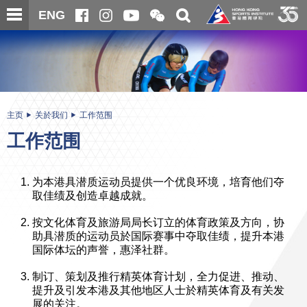
跳
开
开
ENG
至
合
关
微
主
主
搜
信
内
内
寻
二
容
容
维
码
开
始
主页
关於我们
工作范围
工作范围
为本港具潜质运动员提供一个优良环境，培育他们夺
取佳绩及创造卓越成就。
按文化体育及旅游局局长订立的体育政策及方向，协
助具潜质的运动员於国际赛事中夺取佳绩，提升本港
国际体坛的声誉，惠泽社群。
制订、策划及推行精英体育计划，全力促进、推动、
提升及引发本港及其他地区人士於精英体育及有关发
展的关注。