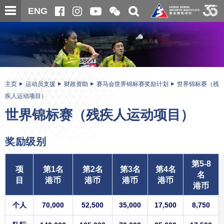
跳
开
开
ENG
至
合
关
微
主
主
搜
信
内
内
寻
二
容
容
维
码
开
始
主页
运动员支援
财政资助
赛马会世界锦标赛奖励计划
世界锦标赛（残
疾人运动项目）
世界锦标赛（残疾人运动项目）
奖励级别
第5-8
项
第1名
第2名
第3名
第4名
名
目
港币
港币
港币
港币
港币
个人
70,000
52,500
35,000
17,500
8,750