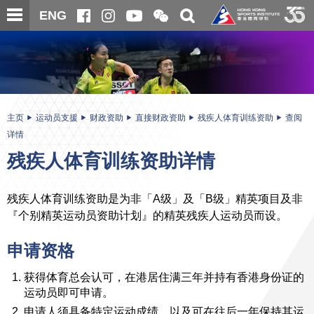
跳
开
开
ENG
至
合
关
微
主
主
搜
信
内
内
寻
二
容
容
维
码
开
始
主页
运动员支援
财政资助
直接财政资助
残疾人体育训练资助
查阅
详情
残疾人体育训练资助详情
残疾人体育训练资助是为非「A级」及「B级」精英项目及非
『个别精英运动员资助计划』的精英残疾人运动员而设。
申请资格
获得体育总会认可，在港居住满三年并持有香港身份证的
运动员即可申请。
申请人须具备特定运动成绩，以及可在往后一年保持其运