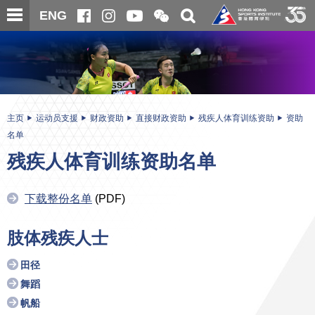
跳
开
开
ENG
至
合
关
微
主
主
搜
信
内
内
寻
二
容
容
维
码
开
始
主页
运动员支援
财政资助
直接财政资助
残疾人体育训练资助
资助
名单
残疾人体育训练资助名单
下载整份名单
(PDF)
肢体残疾人士
田径
舞蹈
帆船