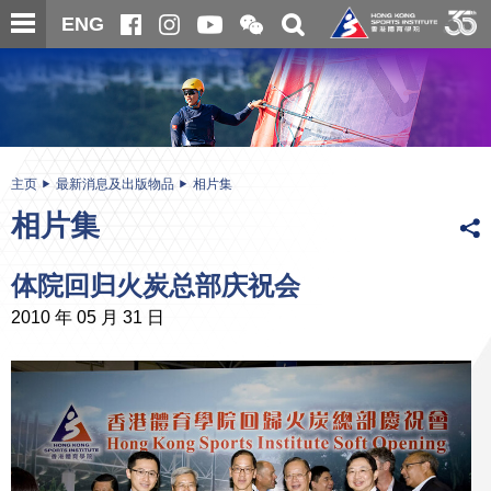
跳
开
开
ENG
至
合
关
微
主
主
搜
信
内
内
寻
二
容
容
维
码
开
始
主页
最新消息及出版物品
相片集
相片集
体院回归火炭总部庆祝会
2010 年 05 月 31 日