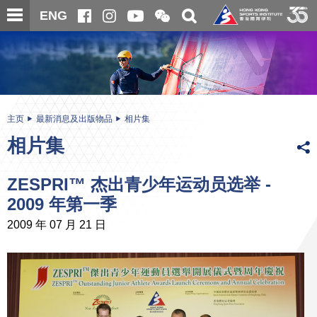
跳
开
开
ENG
至
合
关
微
主
主
搜
信
内
内
寻
二
容
容
维
码
开
始
主页
最新消息及出版物品
相片集
相片集
ZESPRI™ 杰出青少年运动员选举 -
2009 年第一季
2009 年 07 月 21 日