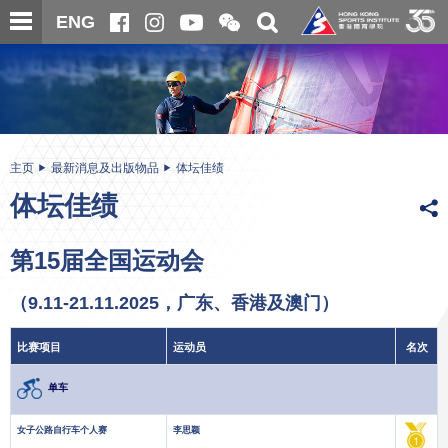
跳
开
开
ENG
至
合
关
微
主
主
搜
信
内
内
寻
二
容
容
维
码
开
始
主页
最新消息及出版物品
体坛佳绩
体坛佳绩
第15届全国运动会
（9.11-21.11.2025，广东、香港及澳门）
比赛项目
运动员
名次
单车
女子公路自行车个人赛
李思颖