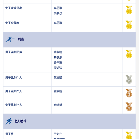
女子麦迪逊赛
李思颖
梁颖仪
女子全能赛
李思颖
剑击
男子花剑团体
张家朗
蔡俊彦
梁千雨
吴诺弘
男子佩剑个人
何思朗
男子花剑个人
张家朗
女子重剑个人
佘缮妡
七人榄球
男子队
于力仁