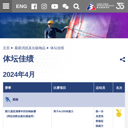
跳
开
开
ENG
至
合
关
微
主
主
搜
信
内
内
寻
二
容
容
维
码
开
始
主页
最新消息及出版物品
体坛佳绩
体坛佳绩
2024年4月
赛事
比赛项目
运动员
名次
田径
第21届亚洲青年田径锦标赛
男子4x100米接力
陈一乐
（阿拉伯联合酋长国迪拜）
吴君浩
郭俊廷
陈庭方