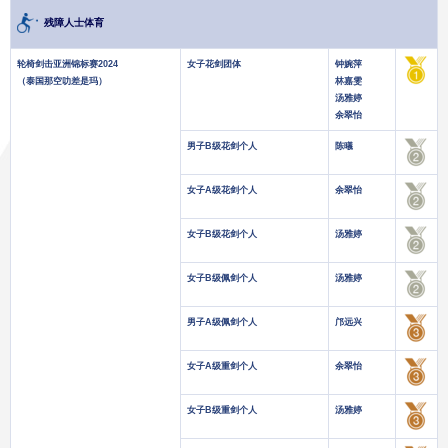
残障人士体育
轮椅剑击亚洲锦标赛2024
女子花剑团体
钟婉萍
（泰国那空叻差是玛）
林嘉雯
汤雅婷
余翠怡
男子B级花剑个人
陈㬢
女子A级花剑个人
余翠怡
女子B级花剑个人
汤雅婷
女子B级佩剑个人
汤雅婷
男子A级佩剑个人
邝远兴
女子A级重剑个人
余翠怡
女子B级重剑个人
汤雅婷