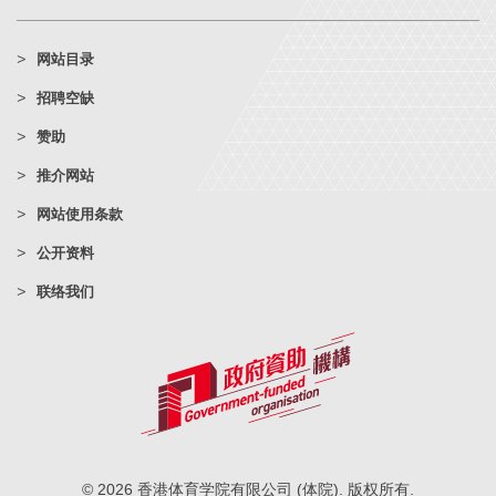
网站目录
招聘空缺
赞助
推介网站
网站使用条款
公开资料
联络我们
© 2026 香港体育学院有限公司 (体院). 版权所有.