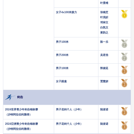
叶景维
女子4x100米接力
张铫芝
叶泯妡
邓焯文
白凯文
黄韵之
男子100米
陈一乐
男子200米
吴君浩
男子100米
郭俊廷
女子跳遠
贾慧妍
剑击
2024世界青少年剑击锦标赛
男子花剑个人（少年）
陆浚诺
（沙特阿拉伯利雅得）
2024亞洲青少年剑击锦标赛
男子花剑个人（少年）
陆浚诺
（沙特阿拉伯利雅得）