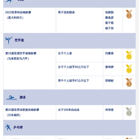
2023世界剑击锦标赛
男子花剑团体
张家朗
（意大利米兰）
蔡俊彦
梁千雨
杨子加
空手道
第19届亚洲空手道锦标赛
女子个人形
刘慕裳
（马来西亚马六甲）
女子个人组手50公斤以下
曾绮婷
男子个人组手67公斤以下
郑栩彬
游泳
第20届世界泳联游泳锦标赛
女子100米自由泳
何诗蓓
（日本福冈）
乒乓球