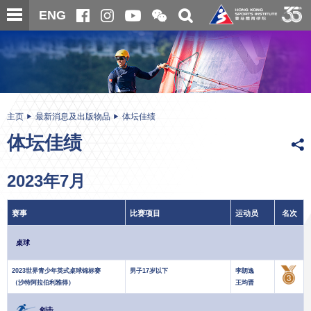
跳
开
开
ENG
至
合
关
微
主
主
搜
信
内
内
寻
二
容
容
维
码
开
始
主页
最新消息及出版物品
体坛佳绩
体坛佳绩
2023年7月
赛事
比赛项目
运动员
名次
桌球
2023世界青少年英式桌球锦标赛
男子17岁以下
李朗逸
（沙特阿拉伯利雅得）
王均晋
剑击