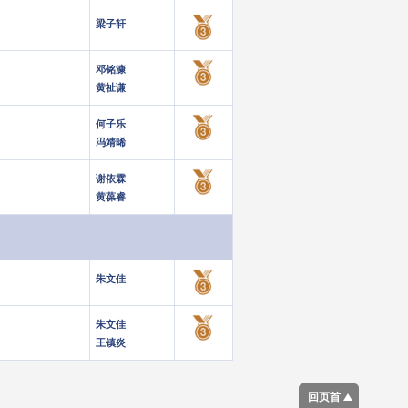
梁子轩
邓铭漮
黄祉谦
何子乐
冯靖晞
谢依霖
黄葆睿
朱文佳
朱文佳
王镇炎
回页首