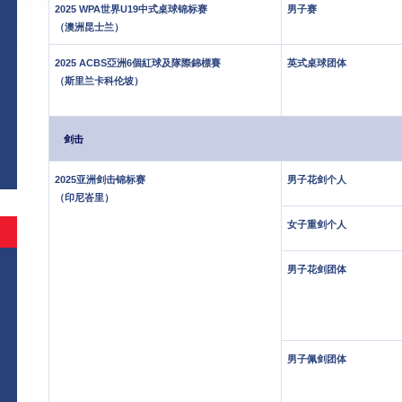
2025 WPA世界U19中式桌球锦标赛
男子赛
（澳洲昆士兰）
2025 ACBS亞洲6個紅球及隊際錦標賽
英式桌球团体
（斯里兰卡科伦坡）
剑击
2025亚洲剑击锦标赛
男子花剑个人
（印尼峇里）
女子重剑个人
男子花剑团体
男子佩剑团体