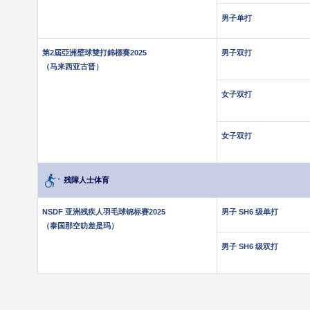
男子单打
第2屆亞洲壁球雙打錦標賽2025
男子双打
（马来西亚古晋）
女子双打
.
女子双打
残障人士体育
NSDF 亚洲残疾人羽毛球锦标赛2025
男子 SH6 级单打
（泰国那空叻差是玛）
男子 SH6 级双打