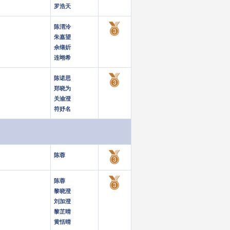
罗浩天
陈渭泠
朱嘉望
佘缮妡
连翊希
陈诺思
郑晓为
关渝澄
符妤名
陈蓉
陈蓉
黎晓澄
刘加澄
黎芷晴
黄恬晴