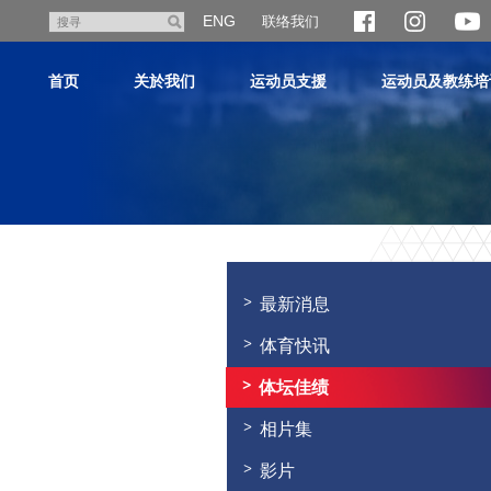
跳
ENG
联络我们
搜
至
寻
主
首页
关於我们
运动员支援
运动员及教练培
内
容
主
内
容
最新消息
开
始
体育快讯
体坛佳绩
相片集
影片