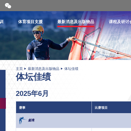
开
合
微
信
训
体育项目支援
最新消息及出版物品
课程及研讨
二
维
码
主页
最新消息及出版物品
体坛佳绩
体坛佳绩
2025年6月
赛事
比赛项目
桌球