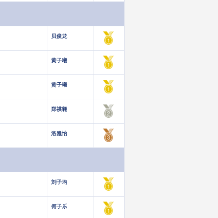
贝俊龙
黄子曦
黄子曦
郑祺翱
洛雅怡
刘子均
何子乐