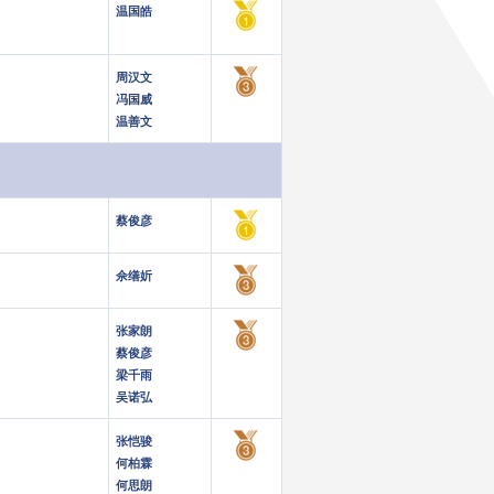
温国皓
周汉文
冯国威
温善文
蔡俊彦
佘缮妡
张家朗
蔡俊彦
梁千雨
吴诺弘
张恺骏
何柏霖
何思朗