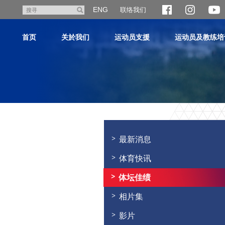
跳
ENG
联络我们
搜
至
寻
主
首页
关於我们
运动员支援
运动员及教练培
内
容
主
内
容
最新消息
开
始
体育快讯
体坛佳绩
相片集
影片