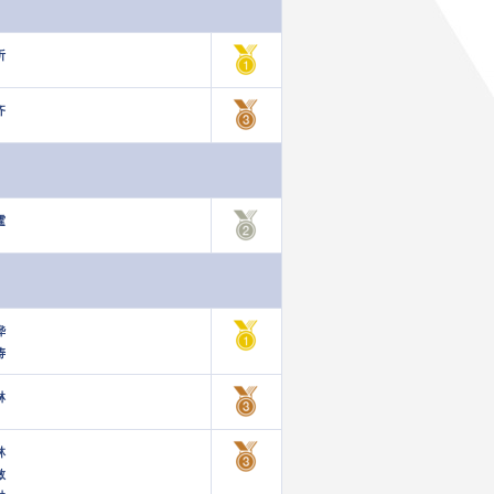
妡
齐
霆
桦
涛
琳
林
敏