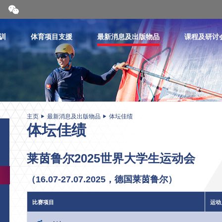
开
合
微
信
训
体育项目支援
最新消息及出版物品
课程及研讨
二
维
码
主页
最新消息及出版物品
体坛佳绩
体坛佳绩
莱茵鲁尔2025世界大学生运动会
（16.07-27.07.2025，德国莱茵鲁尔）
比赛项目
运动