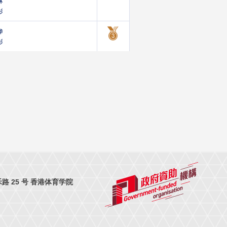
琳
彤
桦
彤
 25 号 香港体育学院