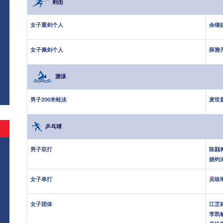
剑击
女子重剑个人
佘缮
女子佩剑个人
薛雅
游泳
男子200米蛙泳
麦世
乒乓球
男子双打
陈颢
姚钧
女子单打
吴咏
女子团体
江芷
李凯