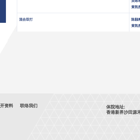
吴咏
黄凯
混合双打
陈颢
黄凯
开资料
联络我们
体院地址:
香港新界沙田源禾路