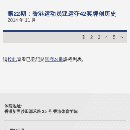
第22期：香港运动员亚运夺42奖牌创历史
2014 年 11 月
1
2
3
4
5
>
請
按此
查看已登記於
資歷名冊
課程列表。
体院地址:
香港新界沙田源禾路 25 号 香港体育学院