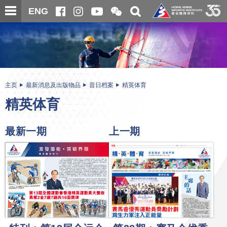
跳
开
开
ENG
至
合
关
微
主
主
搜
信
内
内
寻
二
容
容
维
码
开
始
主页
最新消息及出版物品
昔日档案
精英体育
精英体育
最新一期
上一期