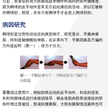
引起，患者会於用力抓握或提举物件时感到肘部外侧痛楚。
因为网球的反手动作是常见引起此痛症的活动，所以它被称
作网球肘，然而，并非只有网球手才会患上网球肘的。
病因研究
网球肘是过劳性综合症的典型例子。研究显示，手腕伸展
肌，特别是桡侧腕短伸肌，在从掌向下、手腕屈曲及尺偏的
方向提起时（图一），张力十分大。
重覆或过度用力，例如拍类运动的反手动作、剑击的进攻、
长时间握锤或进行体操训练等，都会使肌肉筋骨连接处的部
份纤维过度被拉，形成轻微撕裂。大部份撕裂情况最终也可