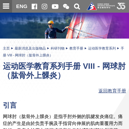
跳
开
开
ENG
至
合
关
微
主
主
搜
信
内
内
寻
二
容
容
维
码
开
始
主页
最新消息及出版物品
科研刊物
教育手册
运动医学教育系列
手
册 VIII - 网球肘（肱骨外上髁炎）
运动医学教育系列手册 VIII - 网球肘
（肱骨外上髁炎）
返回教育手册
引言
网球肘（肱骨外上髁炎）是指手肘外侧的肌腱发炎痛症。痛
症的产生是由於负责手腕及手指背向伸展的肌肉重覆用力而