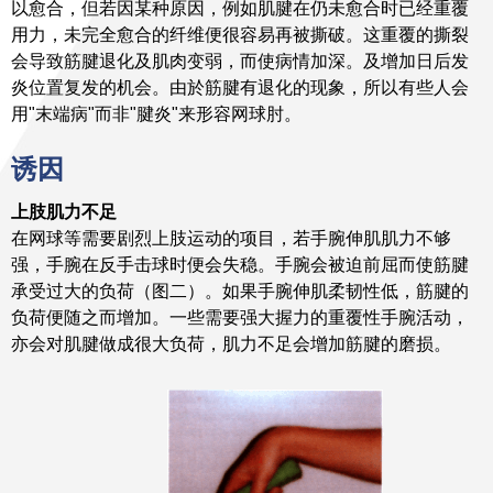
以愈合，但若因某种原因，例如肌腱在仍未愈合时已经重覆
用力，未完全愈合的纤维便很容易再被撕破。这重覆的撕裂
会导致筋腱退化及肌肉变弱，而使病情加深。及增加日后发
炎位置复发的机会。由於筋腱有退化的现象，所以有些人会
用"末端病"而非"腱炎"来形容网球肘。
诱因
上肢肌力不足
在网球等需要剧烈上肢运动的项目，若手腕伸肌肌力不够
强，手腕在反手击球时便会失稳。手腕会被迫前屈而使筋腱
承受过大的负荷（图二）。如果手腕伸肌柔韧性低，筋腱的
负荷便随之而增加。一些需要强大握力的重覆性手腕活动，
亦会对肌腱做成很大负荷，肌力不足会增加筋腱的磨损。