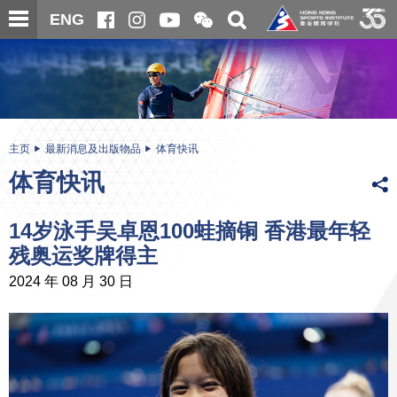
跳
开
开
ENG
至
合
关
微
主
主
搜
信
内
内
寻
二
容
容
维
码
开
始
主页
最新消息及出版物品
体育快讯
体育快讯
14岁泳手吴卓恩100蛙摘铜 香港最年轻
残奥运奖牌得主
2024 年 08 月 30 日