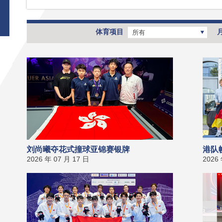
体育项目
所有
刘尚曦夺花式撞球亚锦赛银牌
港队
2026 年 07 月 17 日
2026