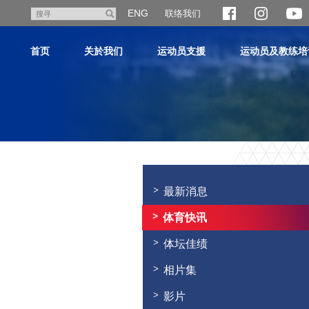
跳
ENG
联络我们
搜
至
寻
主
首页
关於我们
运动员支援
运动员及教练培
内
容
主
内
容
最新消息
开
始
体育快讯
体坛佳绩
相片集
影片