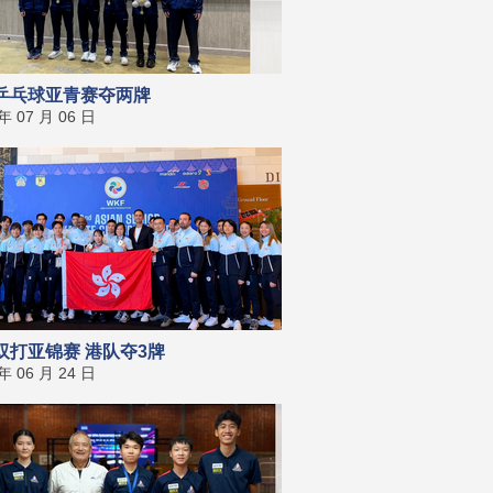
乒乓球亚青赛夺两牌
 年 07 月 06 日
双打亚锦赛 港队夺3牌
 年 06 月 24 日