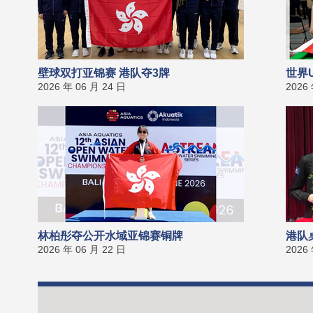
壁球双打亚锦赛 港队夺3牌
世界
2026 年 06 月 24 日
2026
林柏彤夺公开水域亚锦赛铜牌
港队
2026 年 06 月 22 日
2026