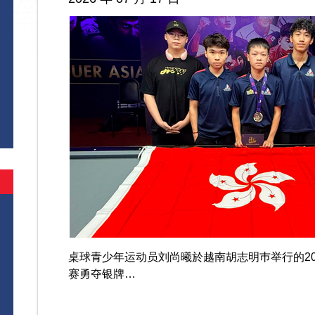
桌球青少年运动员刘尚曦於越南胡志明巿举行的202
赛勇夺银牌…