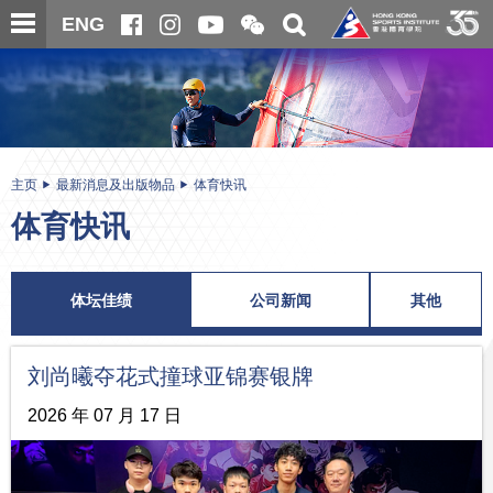
跳
开
开
ENG
至
合
关
微
主
主
搜
信
内
内
寻
二
容
容
维
码
开
始
主页
最新消息及出版物品
体育快讯
体育快讯
体坛佳绩
公司新闻
其他
刘尚曦夺花式撞球亚锦赛银牌
2026 年 07 月 17 日