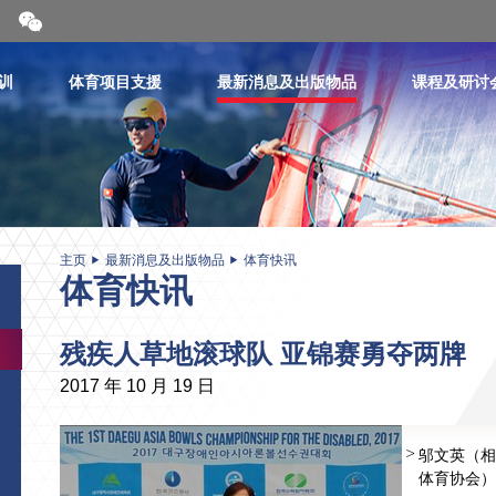
开
合
微
信
训
体育项目支援
最新消息及出版物品
课程及研讨
二
维
码
主页
最新消息及出版物品
体育快讯
体育快讯
残疾人草地滚球队 亚锦赛勇夺两牌
2017 年 10 月 19 日
邬文英（相
体育协会）