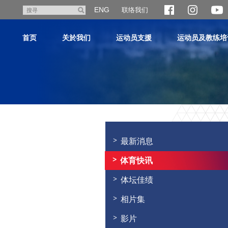
跳
ENG
联络我们
搜
至
寻
主
首页
关於我们
运动员支援
运动员及教练培
内
容
主
内
容
最新消息
开
始
体育快讯
体坛佳绩
相片集
影片