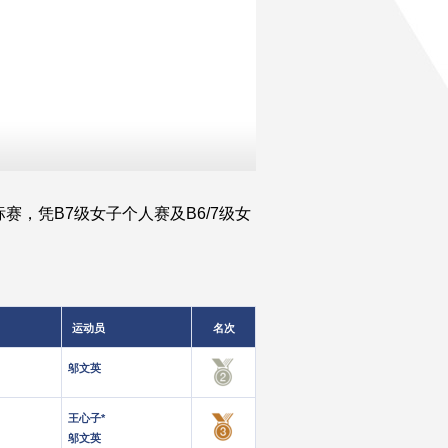
，凭B7级女子个人赛及B6/7级女
运动员
名次
邬文英
王心子*
邬文英