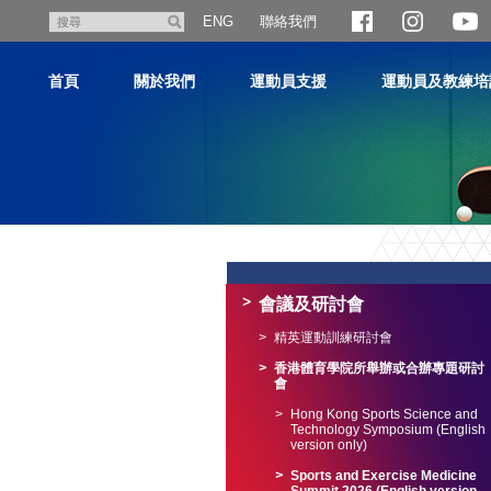
跳
聯絡我們
搜
ENG
至
尋
主
首頁
關於我們
運動員支援
運動員及教練培
內
容
主
内
容
會議及研討會
開
始
精英運動訓練研討會
香港體育學院所舉辦或合辦專題研討
會
Hong Kong Sports Science and
Technology Symposium (English
version only)
Sports and Exercise Medicine