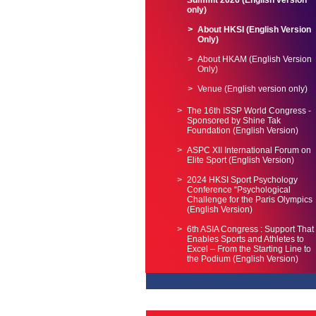
Summit 2026 (English version
only)
About HKSI (English Version
Only)
About HKAM (English Version
Only)
Venue (English version only)
The 16th ISSP World Congress -
Sponsored by Shine Tak
Foundation (English Version)
ASPC XII International Forum on
Elite Sport (English Version)
2024 HKSI Sport Psychology
Conference “Psychological
Challenge for the Paris Olympics
(English Version)
6th ASIA Congress : Support That
Enables Sports and Athletes to
Excel – From the Starting Line to
the Podium (English Version)