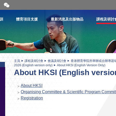
開
合
微
信
訓
體育項目支援
最新消息及出版物品
課程及研討
二
維
碼
主頁
課程及研討會
會議及研討會
香港體育學院所舉辦或合辦專題
2026 (English version only)
About HKSI (English Version Only)
About HKSI (English versio
About HKSI
Organising Committee & Scientific Program Commit
Registration