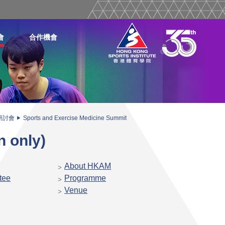
會
合作機會
研討會
Sports and Exercise Medicine Summit
n only)
About HKAM
tee
Programme
Venue