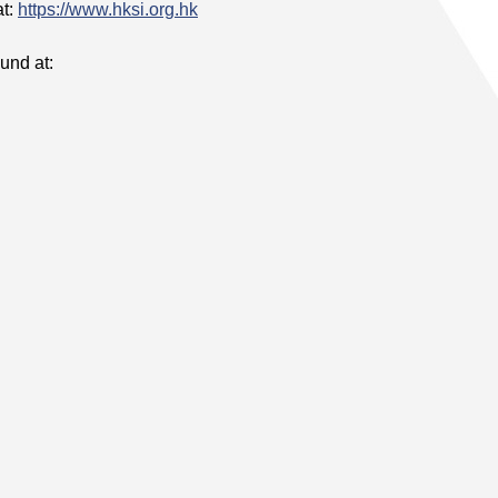
at:
https://www.hksi.org.hk
und at: