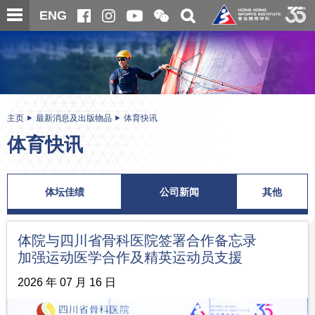
跳
开
开
ENG
至
合
关
微
主
主
搜
信
内
内
寻
二
容
容
维
码
开
始
主页
最新消息及出版物品
体育快讯
体育快讯
体坛佳绩
公司新闻
其他
体院与四川省骨科医院签署合作备忘录
加强运动医学合作及精英运动员支援
2026 年 07 月 16 日