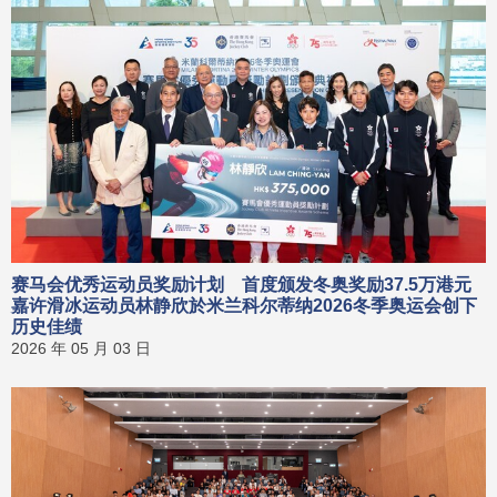
赛马会优秀运动员奖励计划 首度颁发冬奥奖励37.5万港元
嘉许滑冰运动员林静欣於米兰科尔蒂纳2026冬季奥运会创下
历史佳绩
2026 年 05 月 03 日