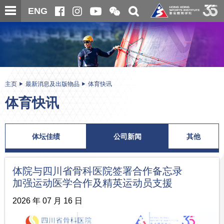
跳
开
开
ENG
至
合
关
微
主
主
搜
信
内
内
寻
二
容
容
维
码
开
始
主页
最新消息及出版物品
体育快讯
体育快讯
体坛佳绩
公司新闻
其他
体院与四川省骨科医院签署合作备忘录
加强运动医学合作及精英运动员支援
2026 年 07 月 16 日