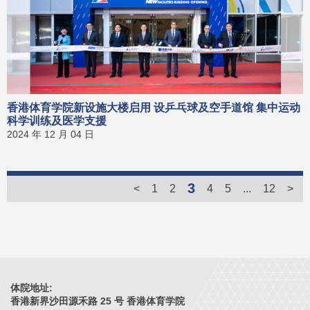
香港体育学院新设施大楼启用 设乒乓球及空手道馆 集中运动
科学训练及医学支援
2024 年 12 月 04 日
3
<
1
2
4
5
...
12
>
体院地址:
香港新界沙田源禾路 25 号 香港体育学院