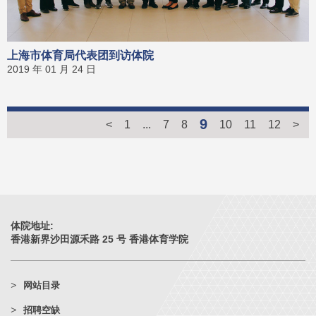
上海市体育局代表团到访体院
2019 年 01 月 24 日
9
<
1
...
7
8
10
11
12
>
体院地址:
香港新界沙田源禾路 25 号 香港体育学院
网站目录
招聘空缺