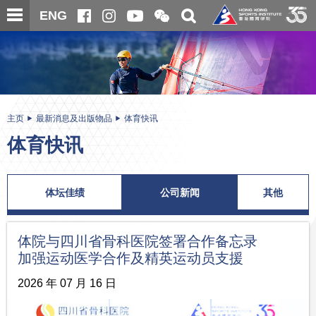
跳
开
开
ENG
至
合
关
微
主
主
搜
信
内
内
寻
二
容
容
维
码
开
始
主页
最新消息及出版物品
体育快讯
体育快讯
体坛佳绩
公司新闻
其他
体院与四川省骨科医院签署合作备忘录
加强运动医学合作及精英运动员支援
2026 年 07 月 16 日