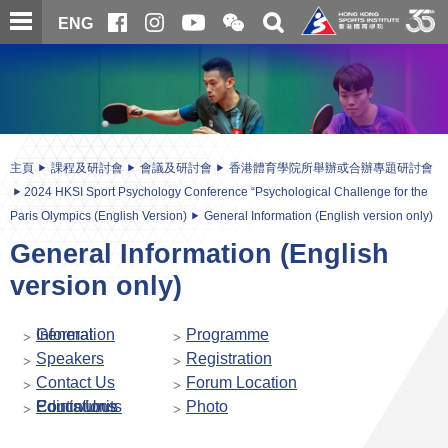
跳
開
開
ENG
至
合
關
微
主
主
搜
信
內
内
尋
二
容
容
維
碼
開
始
主頁
課程及研討會
會議及研討會
香港體育學院所舉辦或合辦專題研討會
2024 HKSI Sport Psychology Conference “Psychological Challenge for the
Paris Olympics (English Version)
General Information (English version only)
General Information (English
version only)
General Information
Programme
Speakers
Registration
Contact Us
Forum Location
Continuous Educations Points/Units
Photo