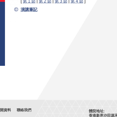
[
第 1 節
|
第 2 節
|
第 3 節
|
第 4 節
]
演講筆記
開資料
聯絡我們
體院地址:
香港新界沙田源禾路