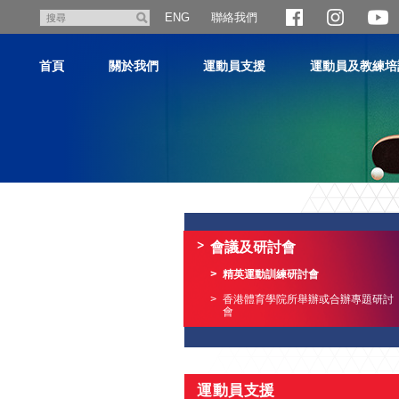
跳
聯絡我們
搜
ENG
至
尋
主
首頁
關於我們
運動員支援
運動員及教練培
內
容
主
内
容
會議及研討會
開
始
精英運動訓練研討會
香港體育學院所舉辦或合辦專題研討
會
運動員支援