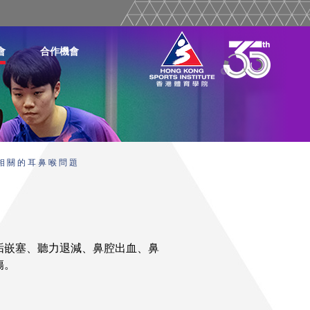
會
合作機會
相 關 的 耳 鼻 喉 問 題
垢嵌塞、聽力退減、鼻腔出血、鼻
傷。