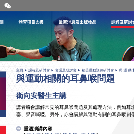
開
合
微
信
訓
體育項目支援
最新消息及出版物品
課程及研討
二
維
碼
主頁
課程及研討會
會議及研討會
精英運動訓練研討會
與 運 動 
與運動相關的耳鼻喉問題
衛向安醫生主講
講者將會講解常見的耳鼻喉問題及其處理方法，例如耳
塞、聲音嘶啞。另外，亦會講解與運動有關的耳鼻喉創
重溫演講內容